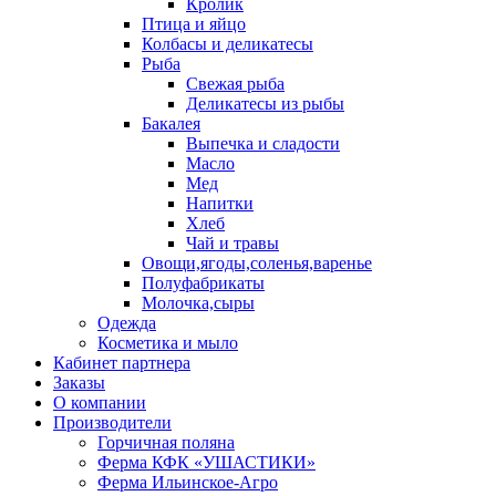
Кролик
Птица и яйцо
Колбасы и деликатесы
Рыба
Свежая рыба
Деликатесы из рыбы
Бакалея
Выпечка и сладости
Масло
Мед
Напитки
Хлеб
Чай и травы
Овощи,ягоды,соленья,варенье
Полуфабрикаты
Молочка,сыры
Одежда
Косметика и мыло
Кабинет партнера
Заказы
О компании
Производители
Горчичная поляна
Ферма КФК «УШАСТИКИ»
Ферма Ильинское-Агро