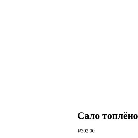
Сало топлёно
392.00
Р