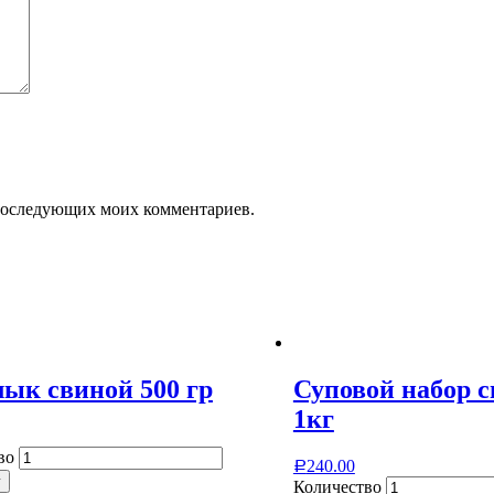
я последующих моих комментариев.
к свиной 500 гр
Суповой набор 
1кг
во
240.00
Р
у
Количество