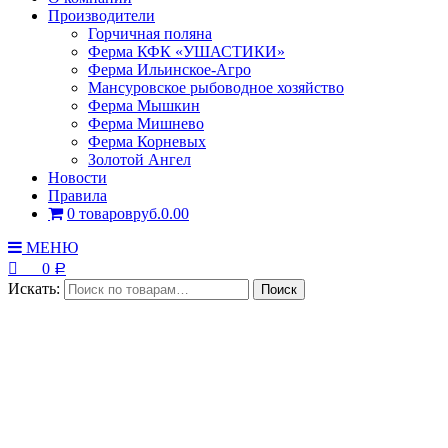
Производители
Горчичная поляна
Ферма КФК «УШАСТИКИ»
Ферма Ильинское-Агро
Мансуровское рыбоводное хозяйство
Ферма Мышкин
Ферма Мишнево
Ферма Корневых
Золотой Ангел
Новости
Правила
0 товаров
руб.0.00
МЕНЮ
0
Р
Искать: