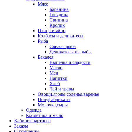
Мясо
Баранина
Говядина
Свинина
Кролик
Птица и яйцо
Колбасы и деликатесы
Рыба
Свежая рыба
Деликатесы из рыбы
Бакалея
Выпечка и сладости
Масло
Мед
Напитки
Хлеб
Чай и травы
Овощи,ягоды,соленья,варенье
Полуфабрикаты
Молочка,сыры
Одежда
Косметика и мыло
Кабинет партнера
Заказы
О компании